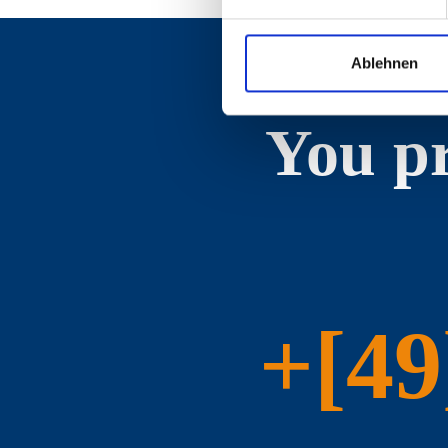
Ablehnen
You pr
+[49]