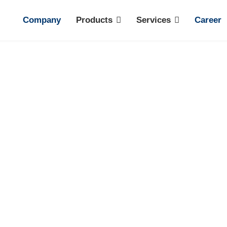
Company
Products
Services
Career
Surfaces
Small parts, fine finishing