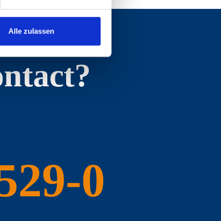
Alle zulassen
ontact?
 529-0