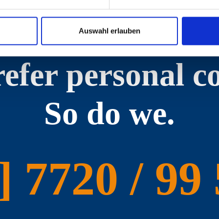
Auswahl erlauben
efer personal c
So do we.
 7720 / 99