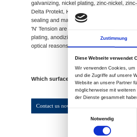
galvanizing, nickel plating, zinc-nickel, zin
Delta Protekt, KTL, burnishing, passivation
sealing and many more. Gleitmo 605, Finig
'N' Tension are used to reduce the friction
plating, anodizing and polishing is often do
Zustimmung
optical reasons.
Diese Webseite verwendet 
Wir verwenden Cookies, um I
und die Zugriffe auf unsere 
Which surface would you like?
Website an unsere Partner fü
möglicherweise mit weiteren
der Dienste gesammelt habe
Contact us now
Einwilligungsauswahl
Notwendig