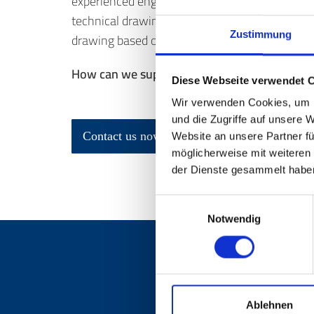
experienced engineers suggests alternative a
technical drawings to bring them up to date, t
Zustimmung
drawing based on a sample, to solving comple
How can we support you?
Diese Webseite verwendet 
Wir verwenden Cookies, um I
und die Zugriffe auf unsere 
Contact us now
Website an unsere Partner fü
möglicherweise mit weiteren
der Dienste gesammelt habe
Einwilligungsauswahl
Notwendig
Ablehnen