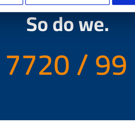
efer personal c
So do we.
 7720 / 99