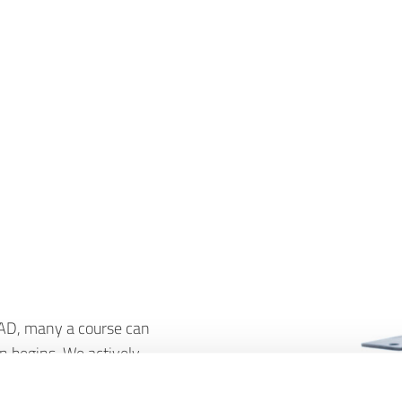
CAD, many a course can
on begins. We actively
d tackling. A team of