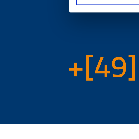
You pr
+[49]