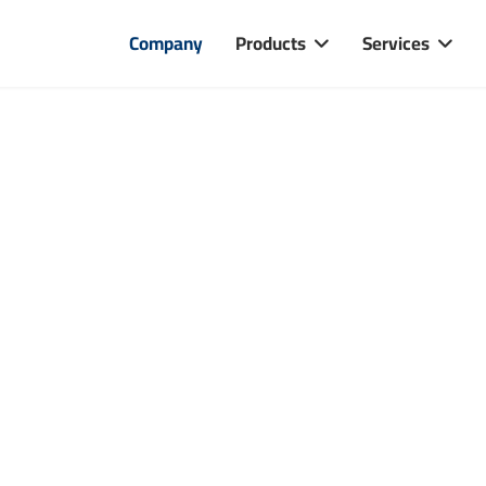
Company
Products
Services
Engineering
Real added value and definite cost
reductions