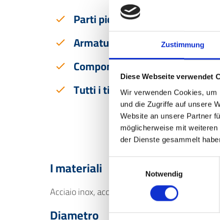
Parti piccolissime
Armature
Zustimmung
Componenti idraulici
Diese Webseite verwendet 
Tutti i tipi di filetto
Wir verwenden Cookies, um I
und die Zugriffe auf unsere 
Website an unsere Partner fü
möglicherweise mit weiteren
der Dienste gesammelt habe
I materiali
Einwilligungsauswahl
Notwendig
Acciaio inox, acciaio, ottone, alluminio, plastica
Diametro