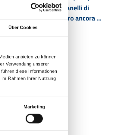
 flange, anelli tagliente, anelli di
, eccentrici e molto altro ancora ...
Über Cookies
 Medien anbieten zu können
hrer Verwendung unserer
 führen diese Informationen
ie im Rahmen Ihrer Nutzung
one
Marketing
ura
teriale