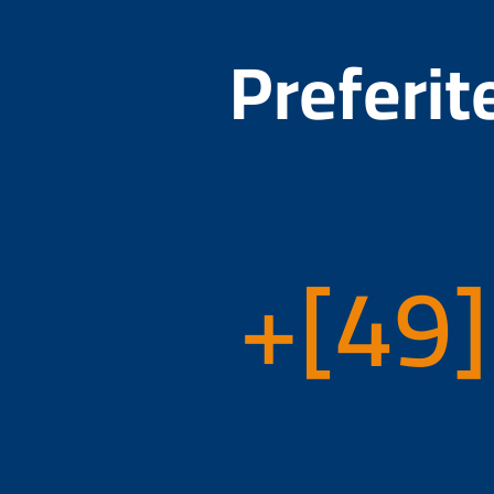
Preferit
+[49]