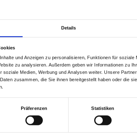
alberi, rulli, rondelle,
supporto e scanalature
Details
Cookies
nhalte und Anzeigen zu personalisieren, Funktionen für soziale
Website zu analysieren. Außerdem geben wir Informationen zu I
r soziale Medien, Werbung und Analysen weiter. Unsere Partner
 Daten zusammen, die Sie ihnen bereitgestellt haben oder die s
n.
Processo di produzi
Präferenzen
Statistiken
Tornitura, fresatura, pressat
Elaborazione del ma