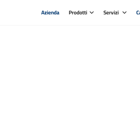
Azienda
Prodotti
Servizi
C
zzi torniti e fres
Esclusivi e su misura in base alle vostre
esigenze