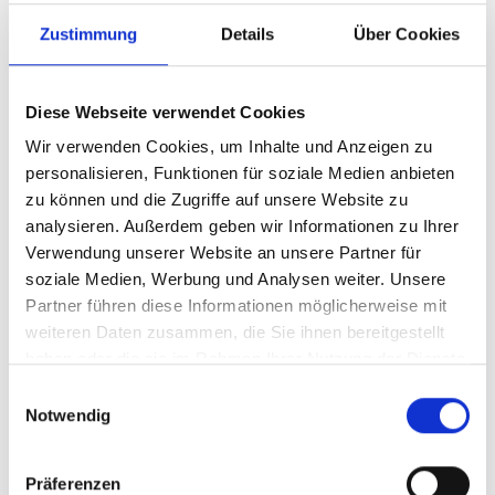
série documentent la qualité qui quitte notre
Zustimmung
Details
Über Cookies
entreprise. Tout peut être suivi à tout moment.
Grâce à la procédure de validation des pièces
de production PPAP pour le secteur automobile,
Diese Webseite verwendet Cookies
nous pouvons prouver toutes les exigences et
Wir verwenden Cookies, um Inhalte und Anzeigen zu
spécifications. Notre système de gestion de la
personalisieren, Funktionen für soziale Medien anbieten
qualité est certifié par un prestataire de services
zu können und die Zugriffe auf unsere Website zu
de surveillance accrédité selon la norme DIN EN
analysieren. Außerdem geben wir Informationen zu Ihrer
Verwendung unserer Website an unsere Partner für
ISO 9001.
soziale Medien, Werbung und Analysen weiter. Unsere
Partner führen diese Informationen möglicherweise mit
weiteren Daten zusammen, die Sie ihnen bereitgestellt
haben oder die sie im Rahmen Ihrer Nutzung der Dienste
gesammelt haben.
Einwilligungsauswahl
Notwendig
Präferenzen