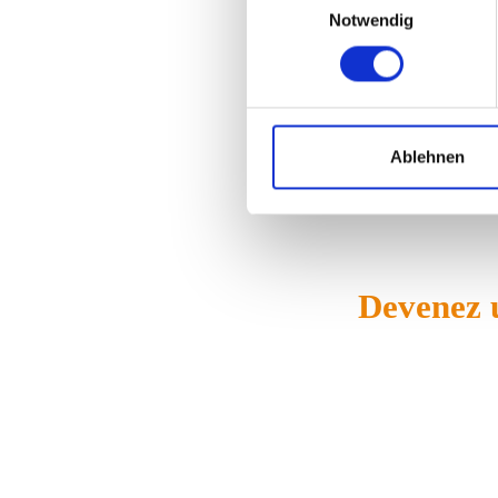
Notwendig
Pénétre
Ablehnen
Devenez u
Les petits et moyens producteurs profitent
Parlons de la manière dont nous nous co
commerciale. Simplement, mais ef