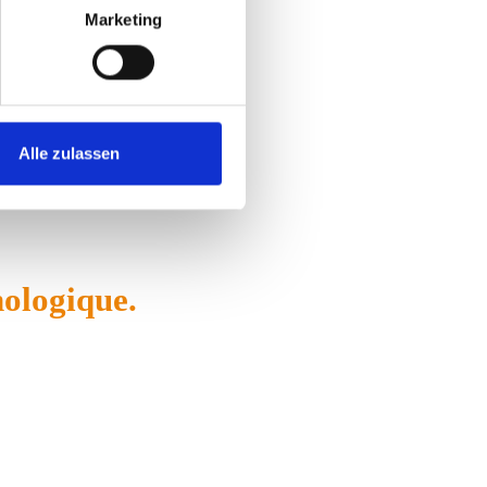
Marketing
 marchés
Alle zulassen
ologique.
s grands acteurs. Unissons donc nos forces.
taux d'utilisation et une meilleure base
prendre notre entrée fournisseur.