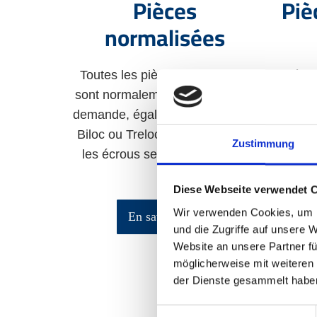
Pièces
Piè
normalisées
Toutes les pièces normalisées
Pièce
sont normalement en stock. Sur
pièc
demande, également avec Inloc,
tous
Biloc ou Treloc. Nous assurons
sel
Zustimmung
les écrous selon vos besoins.
qua
Diese Webseite verwendet 
Wir verwenden Cookies, um I
En savoir plus
und die Zugriffe auf unsere 
Website an unsere Partner fü
möglicherweise mit weiteren
der Dienste gesammelt habe
Einwilligungsauswahl