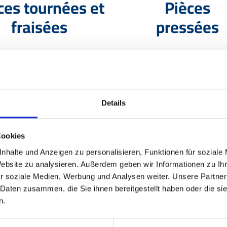
ces tournées et
Pièces
fraisées
pressées
s tournées de précision et
Dans tous les matériaux 
es sur plan dans presque
être pressés. Pièces pres
 les matériaux. Livraison
pièces de grande série d
on le plan - de la petite
secteur automobile. La 
Details
ntité à la grande série.
haute qualité bien sû
Cookies
nhalte und Anzeigen zu personalisieren, Funktionen für soziale
En savoir plus
En savoir plus
Website zu analysieren. Außerdem geben wir Informationen zu I
r soziale Medien, Werbung und Analysen weiter. Unsere Partner
 Daten zusammen, die Sie ihnen bereitgestellt haben oder die s
n.