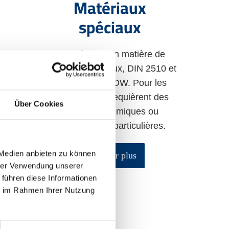
Matériaux
spéciaux
pouvant
Compétence en matière de
sées et
matériaux spéciaux, DIN 2510 et
ans le
écrous selon ADW. Pour les
plus
exigences qui requièrent des
Über Cookies
r.
propriétés chimiques ou
physiques très particulières.
 Medien anbieten zu können
En savoir plus
hrer Verwendung unserer
 führen diese Informationen
ie im Rahmen Ihrer Nutzung