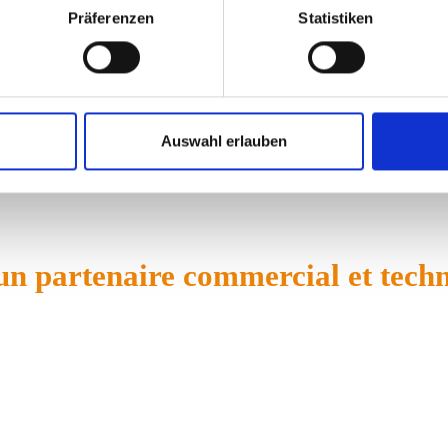
Präferenzen
Statistiken
z de nouveaux
Auswahl erlauben
n partenaire commercial et techn
 de Heinrich AG en tant que bras armé sur le marché de
mplétons ainsi pour vous permettre d'obtenir un meilleur 
ficacement, s'il vous plaît. Entre nous, n'hésitez pas à 