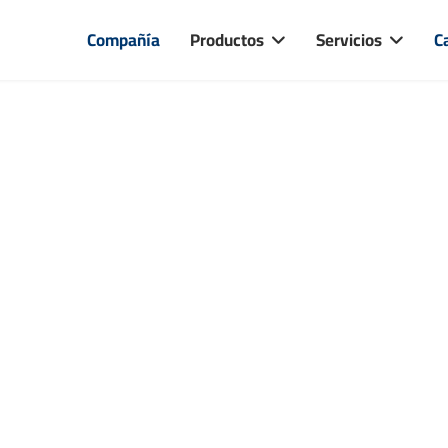
Compañía
Productos
Servicios
C
¿Sufre la presió
e los costes y l