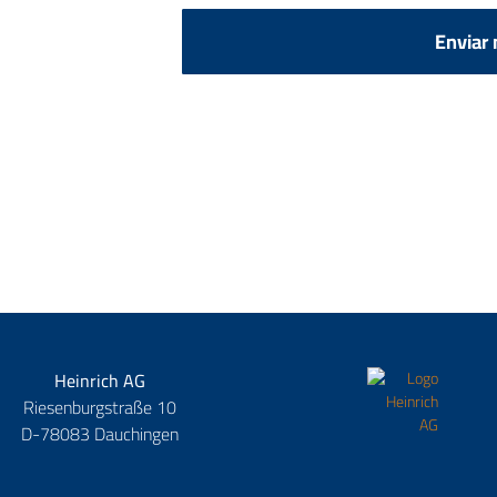
Enviar
Heinrich AG
Riesenburgstraße 10
D-78083 Dauchingen