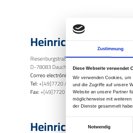
Heinrich AG
Zustimmung
Riesenburgstraße 10
D-78083 Dauchingen
Diese Webseite verwendet 
Correo electrónico:
info@heinrich-ag.de
Wir verwenden Cookies, um I
Tel:
+[49]7720 / 99 529-0
und die Zugriffe auf unsere 
Fax:
+[49]7720 / 99 529-60
Website an unsere Partner fü
möglicherweise mit weiteren
der Dienste gesammelt habe
Heinrich AG ubicaci
Einwilligungsauswahl
Notwendig