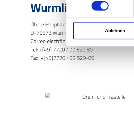
Wurmlingen
Obere Hauptstraße 64
D-78573 Wurmlingen
Ablehnen
Correo electrónico:
info@heinrich-ag.de
Tel:
+[49] 7720 / 99 529 80
Fax:
+[49]7720 / 99 529-89