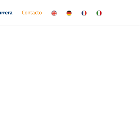
arrera
Contacto
n
as