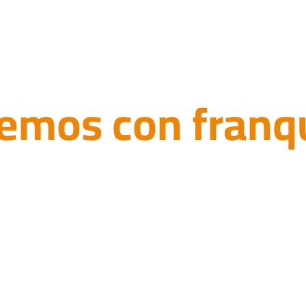
exigencias
extremas?
emos con franq