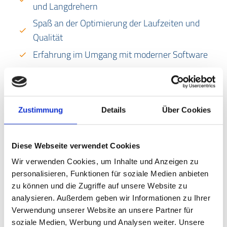
und Langdrehern
Spaß an der Optimierung der Laufzeiten und
Qualität
Erfahrung im Umgang mit moderner Software
Kein Eigenbrödler, kein Besserwisser, kein
Morgenmuffel, sondern ein sympathischer
Teamplayer
Zustimmung
Details
Über Cookies
Leistungs- und Einsatzbereitschaft
Ihre Herausforderungen:
Diese Webseite verwendet Cookies
Wir verwenden Cookies, um Inhalte und Anzeigen zu
Sie kennen sich aus mit Traub, Hyundai und
personalisieren, Funktionen für soziale Medien anbieten
Star Maschinen
zu können und die Zugriffe auf unsere Website zu
Sie können selbstständig Programmieren,
analysieren. Außerdem geben wir Informationen zu Ihrer
Verwendung unserer Website an unsere Partner für
Einrichten und Rüsten
soziale Medien, Werbung und Analysen weiter. Unsere