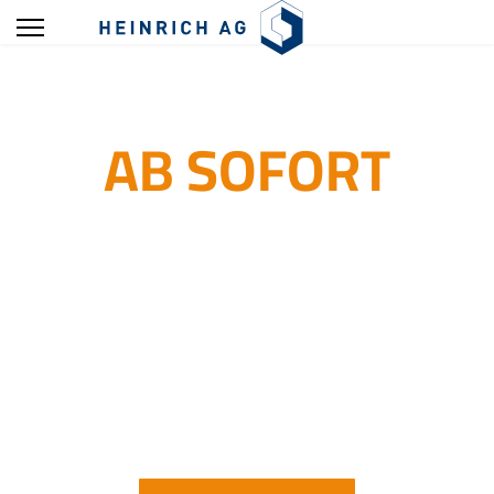
AB SOFORT
Einrichter/in (m/w/d)
am Standort Wurmlingen